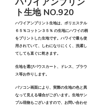
ハワイアンプリン
ト生地 NO.920
ホーム
ハワイアンプリント生地は、ポリエステル
私たちについ
６５％コットン３５％ の生地にハワイの柄
をプリントした生地です。ハワイで最も使
カタログ
奥野克彦
用されていて、しわになりにくく、洗濯し
てしても直ぐに乾きます。
奥野美奈子
会社概要
生地
ハワイアンプリント
ドレス
お問い合わせ
生地を選びパウスカート、ドレス、ブラウ
ス等お作りします。
ポリコットンボー
T/Cポリコットン無
ストレッチベロアド
スカート
インスタ
ポリコットン総柄
ポリコットンチェッ
エスポワールオリジ
パウスカート
ブラウス
Espoirhula
パソコン画面により、実際の生地の色と異
ス
なって見える場合がございます。生地サン
コットン100％
フレアースカート
Tシャツ
インスタ
プル現物もございますので、お問い合わせ
ポリエステル100