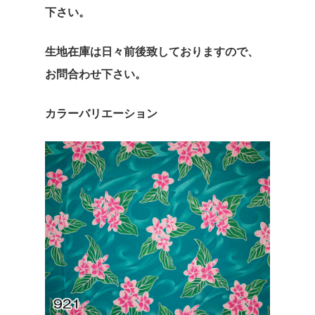
パーカー
Jimmy55oku
下さい。
サテンプリント柄
小物
生地在庫は日々前後致しておりますので、
ストレッチ生地
その他
E Komo Mai Espoir
お問合わせ下さい。
Espoir
カラーバリエーション
株式会社エスポワール
横浜市青葉区市ケ尾町518
TEL :
045-507-9049
/
045
9059
FAX :045-507-9069
espoir@espoirhula.com