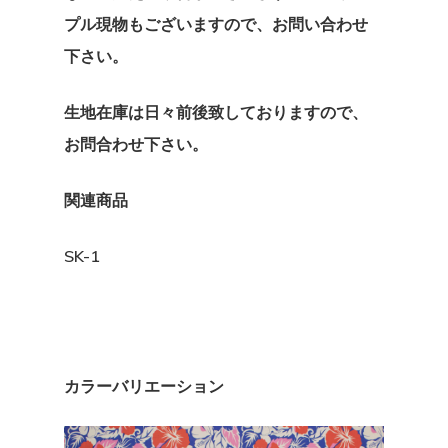
プル現物もございますので、お問い合わせ
下さい。
ホーム
生地在庫は日々前後致しておりますので、
私たちについ
お問合わせ下さい。
カタログ
奥野克彦
関連商品
奥野美奈子
会社概要
生地
SK-1
ハワイアンプリント
ドレス
お問い合わせ
ポリコットンボー
T/Cポリコットン無
ストレッチベロアド
スカート
インスタ
ポリコットン総柄
ポリコットンチェッ
エスポワールオリジ
パウスカート
ブラウス
Espoirhula
カラーバリエーション
ス
コットン100％
フレアースカート
Tシャツ
インスタ