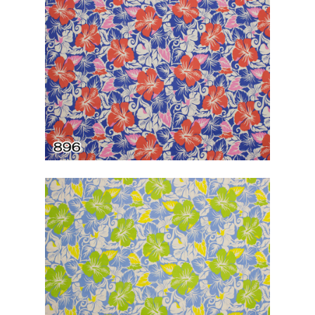
ポリエステル100
パーカー
Jimmy55oku
サテンプリント柄
小物
ストレッチ生地
その他
E Komo Mai Espoir
Espoir
株式会社エスポワール
横浜市青葉区市ケ尾町518
TEL :
045-507-9049
/
045
9059
FAX :045-507-9069
espoir@espoirhula.com