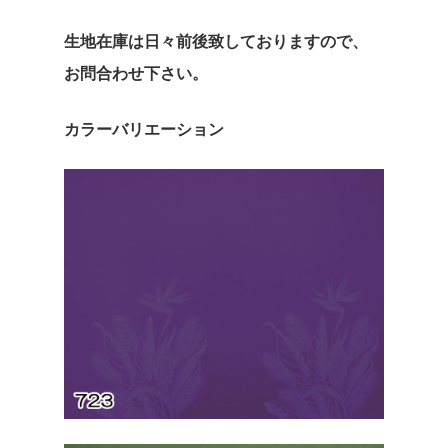
ホーム
生地在庫は日々前後致しておりますので、
お問合わせ下さい。
私たちについ
カタログ
カラーバリエーション
奥野克彦
奥野美奈子
会社概要
生地
ハワイアンプリント
ドレス
お問い合わせ
ポリコットンボー
T/Cポリコットン無
ストレッチベロアド
スカート
インスタ
ポリコットン総柄
ポリコットンチェッ
エスポワールオリジ
パウスカート
ブラウス
Espoirhula
ス
コットン100％
フレアースカート
Tシャツ
インスタ
ポリエステル100
パーカー
Jimmy55oku
サテンプリント柄
小物