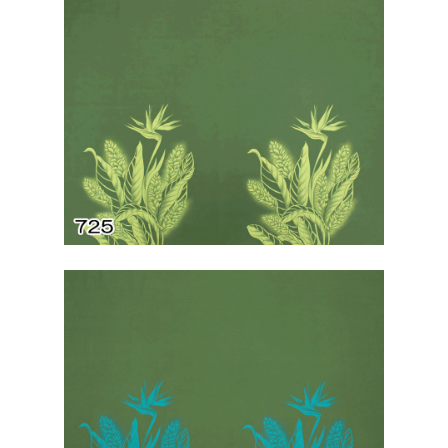
ストレッチ生地
その他
E Komo Mai Espoir
Espoir
株式会社エスポワール
横浜市青葉区市ケ尾町518
TEL :
045-507-9049
/
045
9059
FAX :045-507-9069
espoir@espoirhula.com