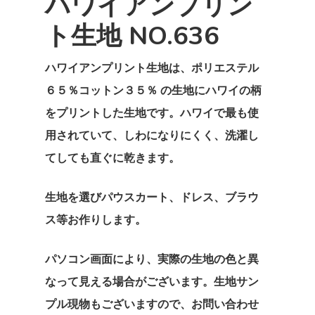
ハワイアンプリン
私たちについ
ト生地 NO.636
カタログ
奥野克彦
ハワイアンプリント生地は、ポリエステル
奥野美奈子
会社概要
生地
６５％コットン３５％ の生地にハワイの柄
をプリントした生地です。ハワイで最も使
ハワイアンプリント
ドレス
お問い合わせ
用されていて、しわになりにくく、洗濯し
ポリコットンボー
T/Cポリコットン無
ストレッチベロアド
スカート
インスタ
てしても直ぐに乾きます。
ポリコットン総柄
ポリコットンチェッ
エスポワールオリジ
パウスカート
ブラウス
Espoirhula
生地を選びパウスカート、ドレス、ブラウ
ス
コットン100％
フレアースカート
Tシャツ
インスタ
ス等お作りします。
ポリエステル100
パーカー
Jimmy55oku
パソコン画面により、実際の生地の色と異
サテンプリント柄
小物
なって見える場合がございます。生地サン
ストレッチ生地
その他
E Komo Mai Espoir
プル現物もございますので、お問い合わせ