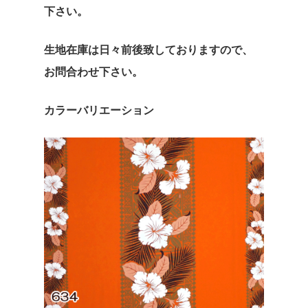
下さい。
Espoir
株式会社エスポワール
生地在庫は日々前後致しておりますので、
横浜市青葉区市ケ尾町518
お問合わせ下さい。
TEL :
045-507-9049
/
045
9059
カラーバリエーション
FAX :045-507-9069
espoir@espoirhula.com