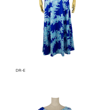
ポリコットン総柄
ポリコットンチェッ
エスポワールオリジ
パウスカート
ブラウス
Espoirhula
ス
コットン100％
フレアースカート
Tシャツ
インスタ
ポリエステル100
パーカー
Jimmy55oku
サテンプリント柄
小物
ストレッチ生地
その他
E Komo Mai Espoir
Espoir
株式会社エスポワール
DR-E
横浜市青葉区市ケ尾町518
TEL :
045-507-9049
/
045
9059
FAX :045-507-9069
espoir@espoirhula.com