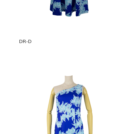
DR-D
ホーム
私たちについ
カタログ
奥野克彦
奥野美奈子
会社概要
生地
ハワイアンプリント
ドレス
お問い合わせ
ポリコットンボー
T/Cポリコットン無
ストレッチベロアド
スカート
インスタ