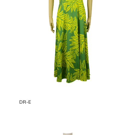
ホーム
私たちについ
カタログ
奥野克彦
奥野美奈子
会社概要
生地
ハワイアンプリント
ドレス
お問い合わせ
ポリコットンボー
T/Cポリコットン無
ストレッチベロアド
スカート
DR-E
インスタ
ポリコットン総柄
ポリコットンチェッ
エスポワールオリジ
パウスカート
ブラウス
Espoirhula
ス
コットン100％
フレアースカート
Tシャツ
インスタ