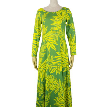
ポリエステル100
パーカー
Jimmy55oku
サテンプリント柄
小物
ストレッチ生地
その他
E Komo Mai Espoir
Espoir
株式会社エスポワール
横浜市青葉区市ケ尾町518
TEL :
045-507-9049
/
045
9059
FAX :045-507-9069
espoir@espoirhula.com